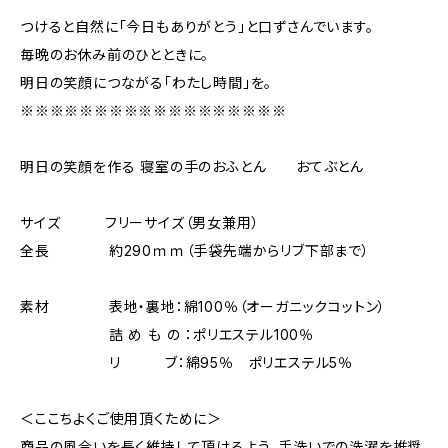
つけると自然に「今日もありがとう」と口ずさんでいます。
毎晩のお休み前のひとときに。
明日の笑顔につながる「わたし時間」を。
※※※※※※※※※※※※※※※※※※
明日の笑顔を作る 寝室の手のおふとん おてぶとん
サイズ フリーサイズ（男女兼用）
全長 約290ｍｍ（手袋先端からリブ下部まで）
素材 表地・裏地：綿100％（オーガニックコットン）
詰 め も の ：ポリエステル100％
リ ブ：綿95％ ポリエステル5％
＜ここちよくご使用頂くために＞
商品の風合いを長く維持して頂けるよう、手洗いでの洗濯を推奨