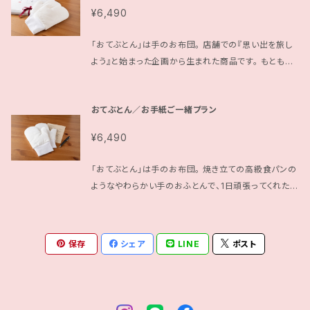
¥6,490
「おてぶとん」は手のお布団。 店舗での『思い出を旅し
よう』と始まった企画から生まれた商品です。 もともと
は手荒れに悩むお店の従業員さんの手荒れケアを目
的に、就寝時にハンドクリーム無しでもハンドケアを行
おてぶとん／お手紙ご一緒プラン
える商品を求め、開発を進めていました。サンプルを試
して貰うなかで「この手袋をつけていると、何や心がほ
¥6,490
っこりするわ」というお声を頂き、大切な人との思い出
とつなげる、手をつつみ心もくるむ、これまでに無い心
「おてぶとん」は手のお布団。 焼き立ての高級食パンの
地の良い寝室の手袋へと方向転換を行いました。保温
ようなやわらかい手のおふとんで、1日頑張ってくれた自
保湿機能はそのまま、店頭のお客様から頂いたアドバ
分の手を包み込む。お休み前のひとときが、明日の笑
イスを完成サイズに反映しつつ、縫製にも工夫を加えま
顔に繋がる心地よい時間に変わります。 昨年に初出店
した。気持ちの良い素材でふんわりと手を包まれると、
したイベント会場でよく聞かせて貰ったのが「こんな商
保存
小さな時に握って貰っていたあの手を思い出してしま
シェア
LINE
ポスト
品を息子から贈って貰いたいなぁ」「こんな商品を娘か
います。 「よく眠れるようになった。」「おてぶとんを着け
ら贈って貰いたいなぁ」というお言葉。優しさの伝わる
るとすぐに寝れるわ。」というお客様のお声とともに
商品に贈り主様のお手紙を添えてお送り出来れば、受
「朝から手がポカポカで、朝の家事がラクになった。」
け取ったお母さんの一生の宝物になるんじゃないか